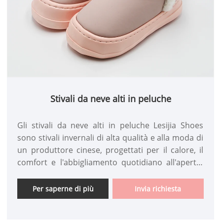
Stivali da neve alti in peluche
Gli stivali da neve alti in peluche Lesijia Shoes
sono stivali invernali di alta qualità e alla moda di
un produttore cinese, progettati per il calore, il
comfort e l'abbigliamento quotidiano all'aperto.
Sono dotati di morbida fodera in peluche, suola
stabile antiscivolo e un look pulito e moderno
Per saperne di più
Invia richiesta
adatto a molteplici scenari invernali. Contattaci
oggi per conoscere maggiori dettagli sul prodotto