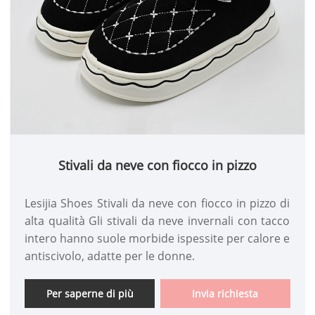
Stivali da neve con fiocco in pizzo
Lesijia Shoes Stivali da neve con fiocco in pizzo di
alta qualità Gli stivali da neve invernali con tacco
intero hanno suole morbide ispessite per calore e
antiscivolo, adatte per le donne.
Per saperne di più
Invia richiesta