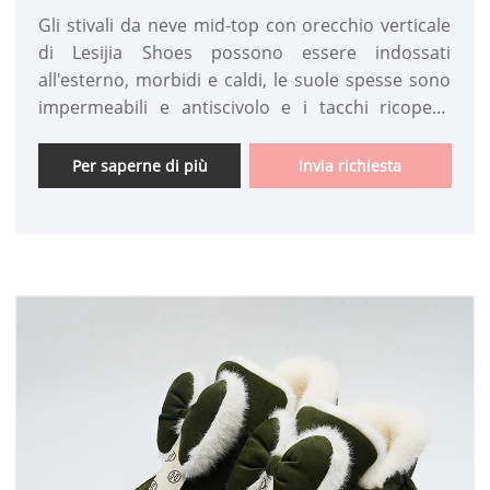
Gli stivali da neve mid-top con orecchio verticale
di Lesijia Shoes possono essere indossati
all'esterno, morbidi e caldi, le suole spesse sono
impermeabili e antiscivolo e i tacchi ricoperti
sono scarpe di cotone. Le nostre scarpe in cotone
hanno sia aspetto che qualità. Dissipa il freddo,
Per saperne di più
Invia richiesta
comodo e caldo.